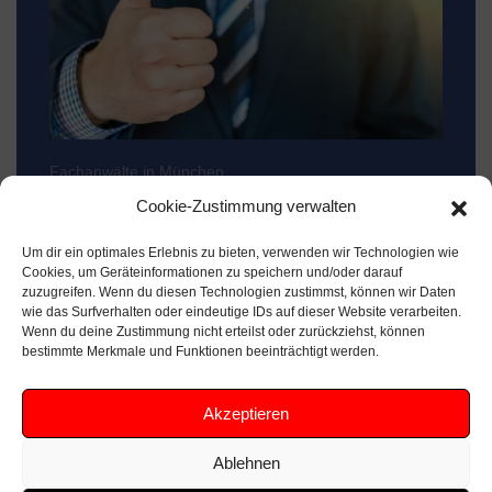
Fachanwälte in München
Cookie-Zustimmung verwalten
Ihr Recht ist wichtig
Um dir ein optimales Erlebnis zu bieten, verwenden wir Technologien wie
Sie brauchen einen Fachanwalt in München. Er
Cookies, um Geräteinformationen zu speichern und/oder darauf
sollte im Verkehrsrecht ein Spezialist sein? Dann
zuzugreifen. Wenn du diesen Technologien zustimmst, können wir Daten
wie das Surfverhalten oder eindeutige IDs auf dieser Website verarbeiten.
haben wir bereits den passen Rechtsanwalt für
Wenn du deine Zustimmung nicht erteilst oder zurückziehst, können
das Verkehrsrecht gefunden!
bestimmte Merkmale und Funktionen beeinträchtigt werden.
Akzeptieren
Ablehnen