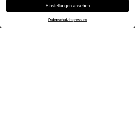
Einstellungen ansehen
Datenschutz
Impressum
Autowerkstatt in München
KFZ-Werkstatt
Unser Team bietet Ihnen schnelle Unterstützung
auf der Suche nach der richtigen Kfz-Werkstatt in
München. Als Unfallratgeber, verfügen wir über
ein großes Kfz-Netzwerk in vielen Bereichen.