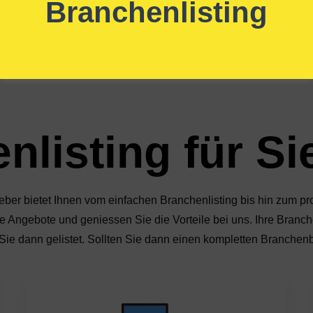
Branchenlisting
listing für Si
tgeber bietet Ihnen vom einfachen Branchenlisting bis hin zum 
Angebote und geniessen Sie die Vorteile bei uns. Ihre Branche
 Sie dann gelistet. Sollten Sie dann einen kompletten Branche