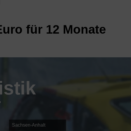
Euro für 12 Monate
stik
?
Sachsen-Anhalt