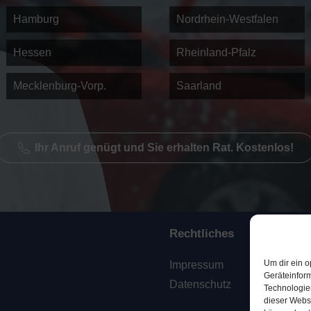
Hamburg
Nordrhein-Westfalen
Hessen
Rheinland-Pfalz
Mecklenburg-Vorp.
Saarland
Ihr Anruf genügt und Sie erhalten Rat. Kostenlos!
Rechtliches
Um dir ein o
Impressum
Geräteinfor
Datenschutz
Technologien
dieser Websi