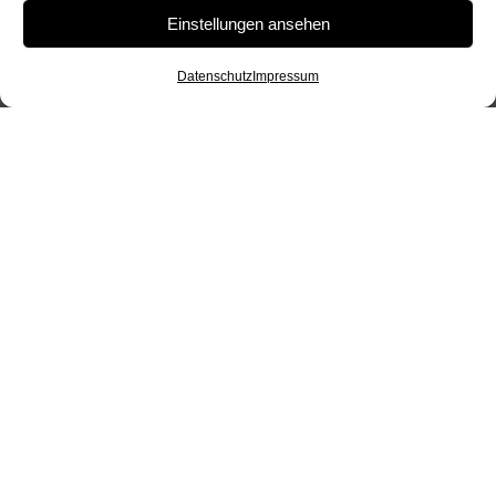
brauchen einen Anwalt für das Verkehrsrecht?
Einstellungen ansehen
Dann sind wir gerne bereit, Ihnen einen
passenden Anwalt zu suchen. Kostenlos und
Datenschutz
Impressum
unverbindlich!