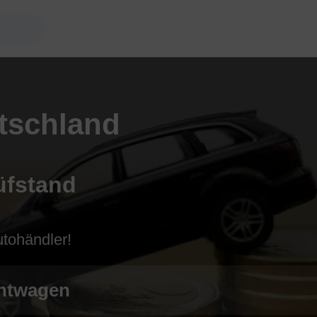
tschland
üfstand
utohändler!
htwagen