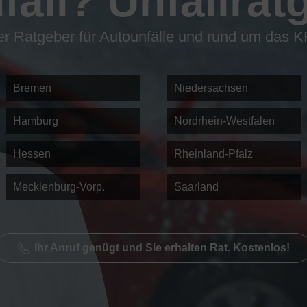
fall? Unfallrat
r Ratgeber für Autounfälle und rund um das 
Bremen
Niedersachsen
Hamburg
Nordrhein-Westfalen
Hessen
Rheinland-Pfalz
Mecklenburg-Vorp.
Saarland
Ihr Anruf genügt und Sie erhalten Rat. Kostenlos!